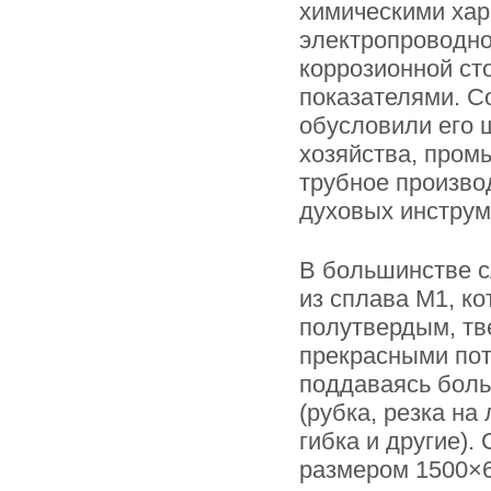
химическими хар
электропроводно
коррозионной ст
показателями. С
обусловили его 
хозяйства, пром
трубное производ
духовых инструм
В большинстве с
из сплава М1, к
полутвердым, тв
прекрасными пот
поддаваясь боль
(рубка, резка на
гибка и другие)
размером 1500×6