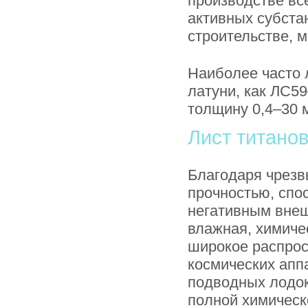
производстве вс
активных субста
строительстве, 
Наиболее часто 
латуни, как ЛС59
толщину 0,4–30 
Лист титано
Благодаря чрезв
прочностью, спо
негативным вне
влажная, химиче
широкое распрос
космических апп
подводных лодок
полной химическ