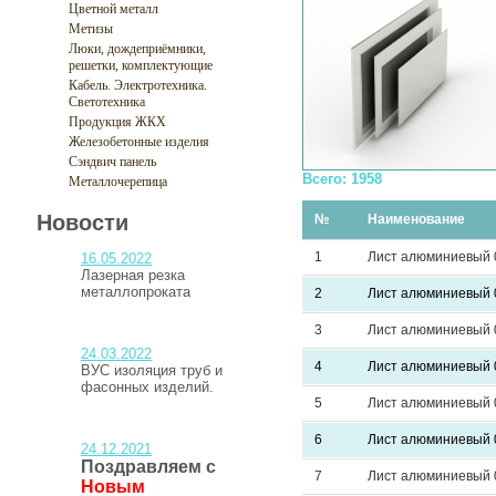
Цветной металл
Метизы
Люки, дождеприёмники,
решетки, комплектующие
Кабель. Электротехника.
Светотехника
Продукция ЖКХ
Железобетонные изделия
Сэндвич панель
Всего: 1958
Металлочерепица
Новости
№
Наименование
1
Лист алюминиевый 
16.05.2022
Лазерная резка
металлопроката
2
Лист алюминиевый 
3
Лист алюминиевый 
24.03.2022
4
Лист алюминиевый 
ВУС изоляция труб и
фасонных изделий.
5
Лист алюминиевый 
6
Лист алюминиевый 
24.12.2021
Поздравляем с
7
Лист алюминиевый 
Новым