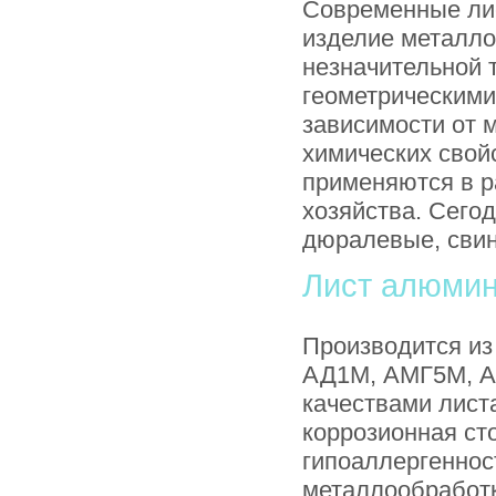
Современные лис
изделие металл
незначительной 
геометрическими
зависимости от 
химических свойс
применяются в р
хозяйства. Сего
дюралевые, свин
Лист алюми
Производится из
АД1М, АМГ5М, А
качествами лист
коррозионная сто
гипоаллергеннос
металлообработки