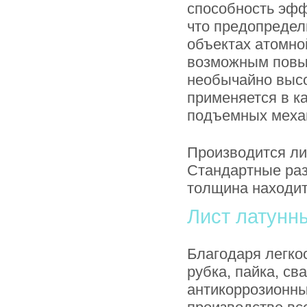
способность эфф
что предопредел
объектах атомной
возможным повы
необычайно высо
применяется в к
подъемных меха
Производится ли
Стандартные раз
толщина находит
Лист латунн
Благодаря легкос
рубка, пайка, св
антикоррозионны