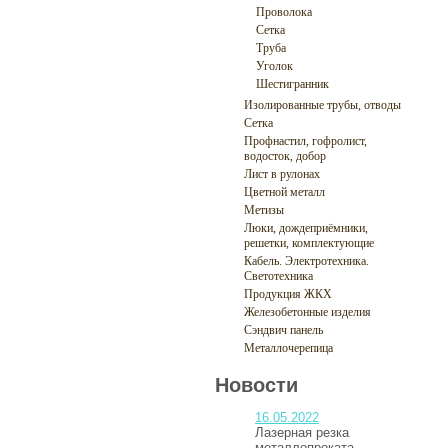
Проволока
Сетка
Труба
Уголок
Шестигранник
Изолированные трубы, отводы
Сетка
Профнастил, гофролист,
водосток, добор
Лист в рулонах
Цветной металл
Метизы
Люки, дождеприёмники,
решетки, комплектующие
Кабель. Электротехника.
Светотехника
Продукция ЖКХ
Железобетонные изделия
Сэндвич панель
Металлочерепица
Новости
16.05.2022
Лазерная резка
металлопроката