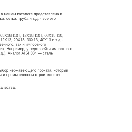
 в нашем каталоге представлена в
 сетка, труба и т.д. - все это
 08Х18Н10Т, 12Х18Н10Т, 08Х18Н10,
2Х13, 20Х13, 30Х13, 40Х13 и т.д -
енного, так и импортного
ик. Например, у нержавейки импортного
.д.). Аналог AISI 304 — сталь
выбор нержавеющего проката, который
ом и промышленном строительстве.
ачества.