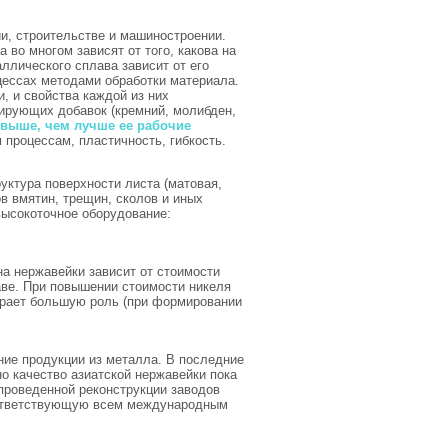
и, строительстве и машиностроении.
 во многом зависят от того, какова на
ллического сплава зависит от его
цессах методами обработки материала.
, и свойства каждой из них
ирующих добавок (кремний, молибден,
 выше, чем лучше ее рабочие
 процессам, пластичность, гибкость.
ктура поверхности листа (матовая,
в вмятин, трещин, сколов и иных
высокоточное оборудование:
а нержавейки зависит от стоимости
аве. При повышении стоимости никеля
грает большую роль (при формировании
ие продукции из металла. В последние
но качество азиатской нержавейки пока
проведенной реконструкции заводов
оответствующую всем международным