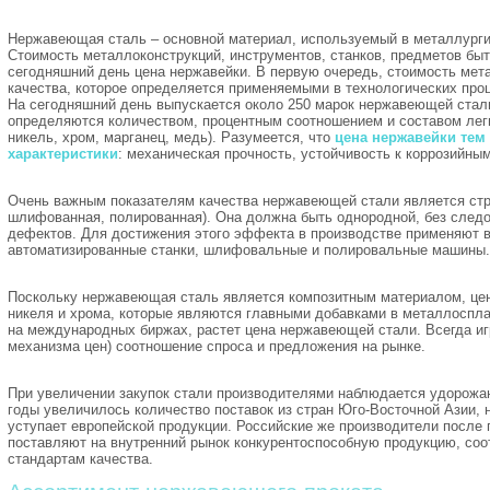
Нержавеющая сталь – основной материал, используемый в металлурги
Стоимость металлоконструкций, инструментов, станков, предметов быта
сегодняшний день цена нержавейки. В первую очередь, стоимость мета
качества, которое определяется применяемыми в технологических про
На сегодняшний день выпускается около 250 марок нержавеющей стали
определяются количеством, процентным соотношением и составом лег
никель, хром, марганец, медь). Разумеется, что
цена нержавейки тем
характеристики
: механическая прочность, устойчивость к коррозийным
Очень важным показателям качества нержавеющей стали является стру
шлифованная, полированная). Она должна быть однородной, без следо
дефектов. Для достижения этого эффекта в производстве применяют 
автоматизированные станки, шлифовальные и полировальные машины.
Поскольку нержавеющая сталь является композитным материалом, цен
никеля и хрома, которые являются главными добавками в металлоспл
на международных биржах, растет цена нержавеющей стали. Всегда и
механизма цен) соотношение спроса и предложения на рынке.
При увеличении закупок стали производителями наблюдается удорожан
годы увеличилось количество поставок из стран Юго-Восточной Азии, 
уступает европейской продукции. Российские же производители после 
поставляют на внутренний рынок конкурентоспособную продукцию, с
стандартам качества.