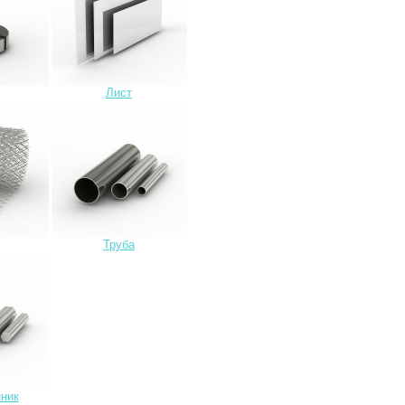
Лист
Труба
ник