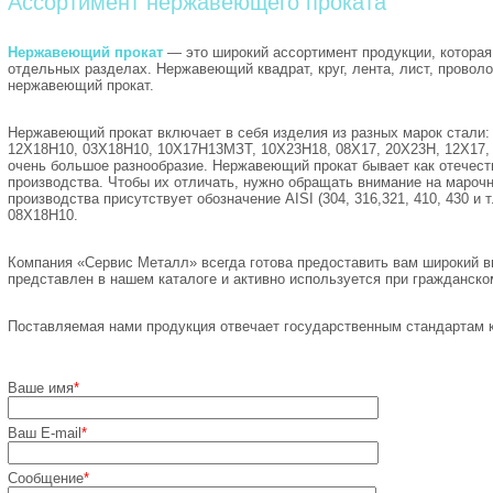
Ассортимент нержавеющего проката
Нержавеющий прокат
— это широкий ассортимент продукции, которая
отдельных разделах. Нержавеющий квадрат, круг, лента, лист, проволока,
нержавеющий прокат.
Нержавеющий прокат включает в себя изделия из разных марок стали:
12Х18Н10, 03Х18Н10, 10Х17Н13МЗТ, 10Х23Н18, 08Х17, 20Х23Н, 12Х17, 1
очень большое разнообразие. Нержавеющий прокат бывает как отечеств
производства. Чтобы их отличать, нужно обращать внимание на марочн
производства присутствует обозначение AISI (304, 316,321, 410, 430 и т
08Х18Н10.
Компания «Сервис Металл» всегда готова предоставить вам широкий 
представлен в нашем каталоге и активно используется при гражданск
Поставляемая нами продукция отвечает государственным стандартам к
Ваше имя
*
Ваш E-mail
*
Сообщение
*