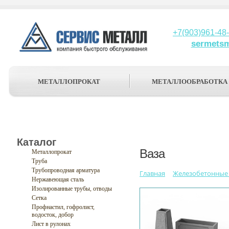
+7(903)961-48
sermets
МЕТАЛЛОПРОКАТ
МЕТАЛЛООБРАБОТКА
Каталог
Ваза
Металлопрокат
Труба
Трубопроводная арматура
Главная
Железобетонные 
Нержавеющая сталь
Изолированные трубы, отводы
Сетка
Профнастил, гофролист,
водосток, добор
Лист в рулонах