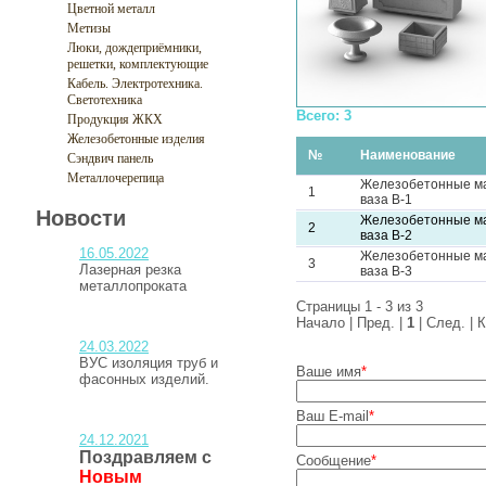
Цветной металл
Метизы
Люки, дождеприёмники,
решетки, комплектующие
Кабель. Электротехника.
Светотехника
Всего: 3
Продукция ЖКХ
Железобетонные изделия
№
Наименование
Сэндвич панель
Металлочерепица
Железобетонные м
1
ваза В-1
Новости
Железобетонные м
2
ваза В-2
16.05.2022
Железобетонные м
3
Лазерная резка
ваза В-3
металлопроката
Страницы 1 - 3 из 3
Начало | Пред. |
1
| След. | 
24.03.2022
ВУС изоляция труб и
Ваше имя
*
фасонных изделий.
Ваш E-mail
*
24.12.2021
Поздравляем с
Сообщение
*
Новым