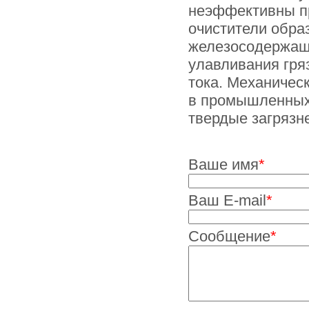
неэффективны пр
очистители обра
железосодержащи
улавливания гря
тока. Механичес
в промышленных
твердые загрязн
Ваше имя
*
Ваш E-mail
*
Сообщение
*