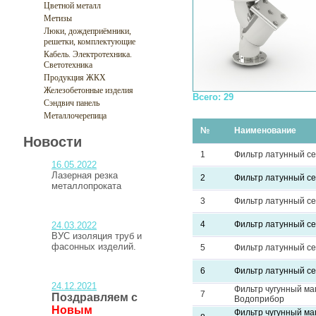
Цветной металл
Метизы
Люки, дождеприёмники,
решетки, комплектующие
Кабель. Электротехника.
Светотехника
Продукция ЖКХ
Железобетонные изделия
Всего: 29
Сэндвич панель
Металлочерепица
№
Наименование
Новости
1
Фильтр латунный с
16.05.2022
Лазерная резка
2
Фильтр латунный с
металлопроката
3
Фильтр латунный с
4
Фильтр латунный с
24.03.2022
ВУС изоляция труб и
фасонных изделий.
5
Фильтр латунный с
6
Фильтр латунный с
24.12.2021
Фильтр чугунный м
7
Поздравляем с
Водоприбор
Новым
Фильтр чугунный м