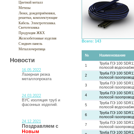
Цветной металл
Метизы
Люки, дождеприёмники,
решетки, комплектующие
Кабель. Электротехника.
Светотехника
Продукция ЖКХ
Железобетонные изделия
Всего: 143
Сэндвич панель
Металлочерепица
№
Наименование
Новости
Труба ПЭ 100 SDR11
1
полосой водоснабж
16.05.2022
Труба ПЭ 100 SDR11
Лазерная резка
2
полосой газопровод
металлопроката
Труба ПЭ 100 SDR11
3
полосой газопровод
Труба ПЭ 100 SDR11
4
24.03.2022
полосой газопровод
ВУС изоляция труб и
Труба ПЭ 100 SDR11
фасонных изделий.
5
полосой водоснабж
Труба ПЭ 100 SDR11
6
полосой газопровод
24.12.2021
Труба ПЭ 100 SDR11
7
Поздравляем с
полосой газопровод
Новым
Труба ПЭ 100 SDR11