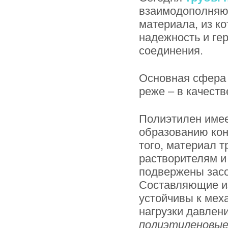
взаимодополняю
материала, из ко
надежность и ге
соединения.
Основная сфера 
реже – в качест
Полиэтилен имее
образованию кон
того, материал т
растворителям и
подвержены засо
Составляющие из
устойчивы к мех
нагрузки давлен
полиэтиленовые