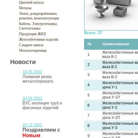
Цветной металл
Метизы
Люки, дождеприёмники,
решетки, комплектующие
Кабель. Электротехника.
Светотехника
Всего: 27
Продукция ЖКХ
Железобетонные изделия
№
Наименование
Сэндвич панель
Металлочерепица
Железобетонные м
1
ваза В-1
Новости
Железобетонные м
2
ваза В-2
16.05.2022
Железобетонные м
3
Лазерная резка
ваза В-3
металлопроката
Железобетонные м
4
урна У-1
Железобетонные м
5
урна У-1П
24.03.2022
ВУС изоляция труб и
Железобетонные м
6
фасонных изделий.
урна У-2
Железобетонные м
7
урна У-2П
Железобетонные м
24.12.2021
8
урна У-3
Поздравляем с
Железобетонные м
Новым
9