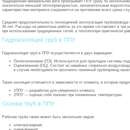
традиционная минеральная вата проигрывает ППУ сразу по нескольким
значительно меньшей теплопроводностью, незначительным водопогло
характеристики материала сохраняются на протяжении всего срока служ
Средняя продолжительность полноценной эксплуатации трубопровода 
30 лет. Расходы на ремонтные работы за это время составляют в три 
при использовании традиционных сетей, а теплопотери практически ра
Гидроизоляция труб в ППУ
Гидроизоляция труб в ППУ осуществляется в двух вариациях:
Полиэтиленовая (ПЭ). Используется для прокладки системы по
Оцинкованная (ОЦ). Состоит из навивных спирально воздуховод
в случае необходимости проложить наземный трубопровод кана
Также изоляция отличается в зависимости от климата, в котором пред
1ППУ — разработан для умеренного климата;
2ППУ — хорошо себя показал при пониженных температурах.
Основа труб в ППУ
Рабочая труба также может быть нескольких видов:
электросварная;
оцинкованная;