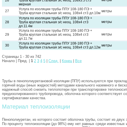
метры
26
Труба круглая стальная э/с неоц. 108х3.5 ст3
мерная
Услуга по изоляции трубы ППУ 108-180 ПЭ +
27
метры
Труба круглая стальная э/с неоц. 108х4 ст3 дл.10м
Услуга по изоляции трубы ППУ 108-180 ПЭ +
метры
28
Труба круглая стальная э/с неоц. 108х4 ст3
дл.11.4м
Услуга по изоляции трубы ППУ 108-180 ПЭ +
метры
29
Труба круглая стальная э/с неоц. 108х4 ст3
дл.11.7м
Услуга по изоляции трубы ППУ 108-180 ПЭ +
30
метры
Труба круглая стальная э/с неоц. 108х4 ст3 дл.12м
Страницы 1 - 30 из 742
Начало | Пред. |
1
2
3
4
5
|
След.
|
Конец
|
Все
Трубы в пенополиуретановой изоляции (ППУ) используются при прокла
горячей воды (иных жидкостей) методами канального наземного и бес
надежный способ снизить теплопотери при транспортировке теплоноси
предизолированного трубопровода, оболочка которого соответствует 
сертификатами качества.
Материал теплоизоляции
Пенополиуретан, из которого состоит оболочка трубы, состоит из двух
По проценту теплоизоляции (до 98%) ему нет равных среди известных 