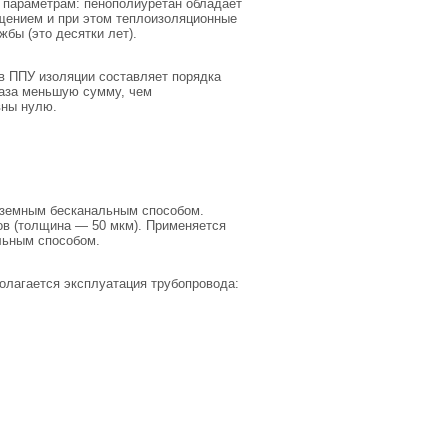
 параметрам: пенополиуретан обладает
щением и при этом теплоизоляционные
бы (это десятки лет).
в ППУ изоляции составляет порядка
раза меньшую сумму, чем
вны нулю.
дземным бесканальным способом.
ов (толщина — 50 мкм). Применяется
льным способом.
полагается эксплуатация трубопровода: