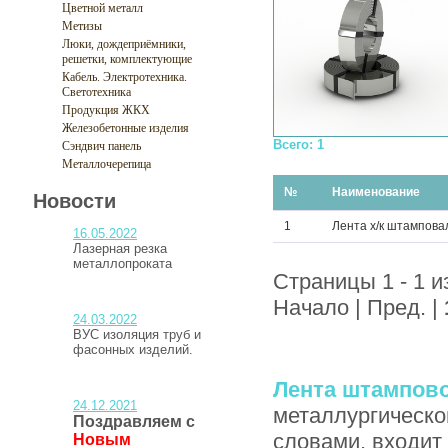
Цветной металл
Метизы
Люки, дождеприёмники,
решетки, комплектующие
Кабель. Электротехника.
Светотехника
Продукция ЖКХ
Железобетонные изделия
Всего: 1
Сэндвич панель
Металлочерепица
№
Наименование
Новости
1
Лента х/к штампова
16.05.2022
Лазерная резка
металлопроката
Страницы 1 - 1 и
Начало | Пред. |
24.03.2022
ВУС изоляция труб и
фасонных изделий.
Лента штампов
24.12.2021
металлургическог
Поздравляем с
словами, входит 
Новым