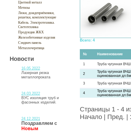
Цветной металл
Метизы
Люки, дождеприёмники,
решетки, комплектующие
Кабель. Электротехника.
Светотехника
Продукция ЖКХ
Железобетонные изделия
Всего: 4
Сэндвич панель
Металлочерепица
№
Наименование
Новости
1
Труба чугунная ВЧШ
16.05.2022
Труба чугунная ВЧШ
Лазерная резка
2
оцинкованная дл.6м
металлопроката
3
Труба чугунная ВЧШ
Труба чугунная ВЧШ
4
24.03.2022
оцинкованная дл.6м
ВУС изоляция труб и
фасонных изделий.
Страницы 1 - 4 и
Начало | Пред. |
24.12.2021
Поздравляем с
Новым