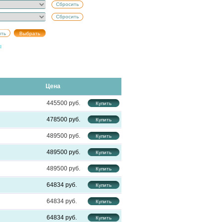
Сбросить
Сбросить
ь
Цена
445500
478500
489500
489500
489500
64834
64834
64834