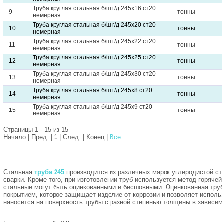
Труба круглая стальная б/ш г/д 245х16 ст20
9
тонны
немерная
Труба круглая стальная б/ш г/д 245х20 ст20
10
тонны
немерная
Труба круглая стальная б/ш г/д 245х22 ст20
11
тонны
немерная
Труба круглая стальная б/ш г/д 245х25 ст20
12
тонны
немерная
Труба круглая стальная б/ш г/д 245х30 ст20
13
тонны
немерная
Труба круглая стальная б/ш г/д 245х8 ст20
14
тонны
немерная
Труба круглая стальная б/ш г/д 245х9 ст20
15
тонны
немерная
Страницы 1 - 15 из 15
Начало | Пред. |
1
| След. | Конец
|
Все
Стальная
труба 245
производится из различных марок углеродистой ст
сварки. Кроме того, при изготовлении труб используется метод горяч
стальные могут быть оцинкованными и бесшовными. Оцинкованная тру
покрытием, которое защищает изделие от коррозии и позволяет исполь
наносится на поверхность трубы с разной степенью толщины в зависим