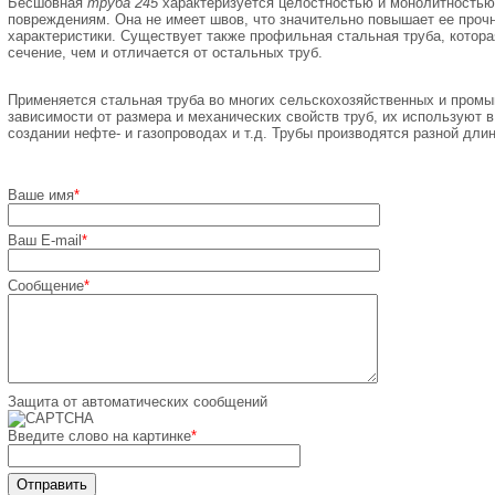
Бесшовная
труба 245
характеризуется целостностью и монолитностью,
повреждениям. Она не имеет швов, что значительно повышает ее проч
характеристики. Существует также профильная стальная труба, котора
сечение, чем и отличается от остальных труб.
Применяется стальная труба во многих сельскохозяйственных и промы
зависимости от размера и механических свойств труб, их используют в
создании нефте- и газопроводах и т.д. Трубы производятся разной дли
Ваше имя
*
Ваш E-mail
*
Сообщение
*
Защита от автоматических сообщений
Введите слово на картинке
*